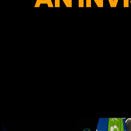
18
Facultăți
250+
Participanți
80+
Voluntari
JSU în imagini