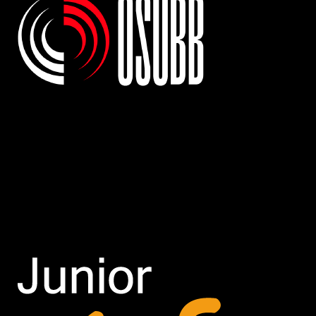
OSUBB
(Organizația Studenților din Universitatea Babeș-Bolyai)
este singura organizație ce
reprezintă studenții tuturor
facultăților din UBB
și a tuturor liniilor de studiu română, maghiară
și germană. Înființată în
1997
, organizația are ca misiune
reprezentarea și apărarea drepturilor studenților,
monitorizarea calității mediului universitar și implicarea activă
în viața comunității academice.
De-a lungul timpului, OSUBB a
organizat numeroase
proiecte și inițiative
dedicate atât studenților,
cât și elevilor interesați să își continue studiile la Cluj-Napoca,
contribuind la dezvoltarea unei comunități studențești active și
implicate.