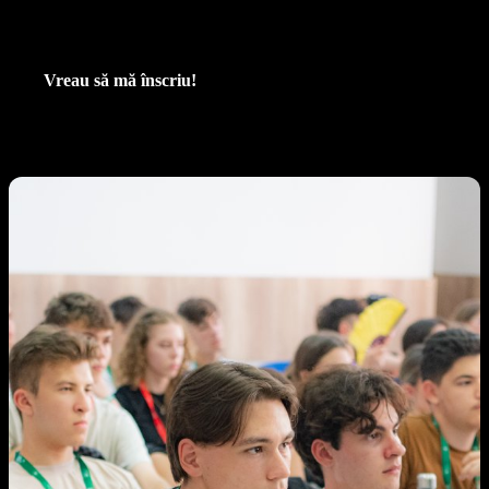
țara, vei lega prietenii și vei explora tot ce înseamnă viața de student
la
Universitatea Babeș-Bolyai
.
Vreau să mă înscriu!
Ce se întâmplă la JSU?