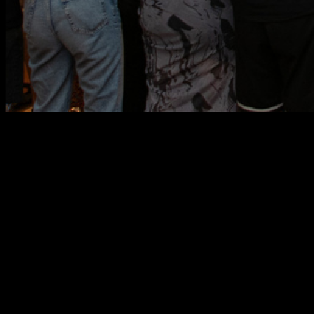
JUNIOR SUMMER
UNIVERSITY
Ce este Junior Summer University?
Junior Summer University (JSU),
universitatea de vară destinată
elevilor de clasa a 11-a
, îți oferă șansa de a trăi studenția înainte de
a începe facultatea, chiar în unul dintre cele mai iubite orașe
universitare,
Cluj-Napoca
! Pe parcursul a două săptămâni, vei locui
în căminele studențești, vei participa la cursuri interactive în cadrul
facultății dorite și vei descoperi atmosfera vibrantă a unuia dintre
cele mai dinamice centre universitare. Pe lângă sesiuni academice
captivante, vei trăi experiențe memorabile alături de colegi din toată