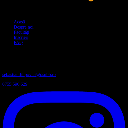
Link-uri rapide
Acasă
Despre noi
Facultăți
Înscrieri
FAQ
Contact
Coordonator Principal:
sebastian.filipovici@osubb.ro
0755 596 629