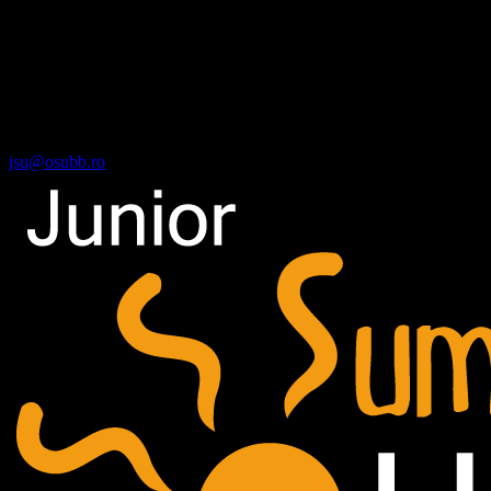
familiale).
Înscriere români de pretutindeni
Dacă ești elev român din Republica Moldova, te poți înscrie la JSU
în aceleași condiții ca toți ceilalți participanți, beneficiind de o taxă
de participare redusă. Pentru detalii suplimentare, contactează-ne la
jsu@osubb.ro
.