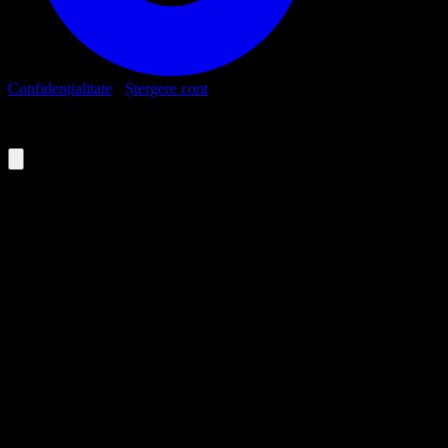
Confidențialitate
·
Ștergere cont
© Junior Summer University – JSU XIX