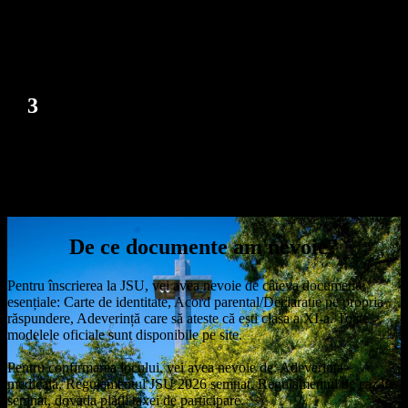
Încarci toate documentele necesare
folosind modelele oficiale de pe site
3
Confirmi locul prin plata taxei de participare
350 RON pentru confirmare, restul în tranșe
De ce documente am nevoie?
Pentru înscrierea la JSU, vei avea nevoie de câteva documente
esențiale: Carte de identitate, Acord parental/Declarație pe propria
răspundere, Adeverință care să ateste că ești clasa a XI-a. Toate
modelele oficiale sunt disponibile pe site.
Pentru confirmarea locului, vei avea nevoie de: Adeverința
medicală, Regulamentul JSU 2026 semnat, Regulamentul de cazare
semnat, dovada plății taxei de participare.