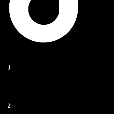
Înscrieri
1
Completezi formularul de înscriere
cu seriozitate și creativitate
2