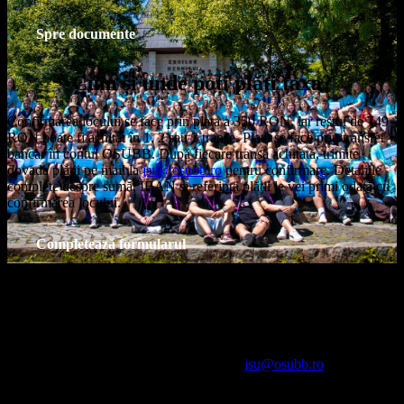
Spre documente
Cum și unde poți plăti taxa?
Confirmarea locului se face prin plata a 350 RON, iar restul de 749
RON poate fi achitat în 1, 2 sau 3 tranșe. Plata se face prin transfer
bancar în contul OSUBB. După fiecare tranșă achitată, trimite
dovada plății pe mail la
jsu@osubb.ro
pentru confirmare. Detaliile
complete despre sumă, IBAN și referința plății le vei primi odată cu
confirmarea locului.
Completează formularul
Locuri scutite de taxă
JSU oferă un număr limitat de locuri scutite de taxa de participare,
destinate elevilor care demonstrează nevoi financiare. Dacă te afli
într-o astfel de situație, trimite un email la
jsu@osubb.ro
prezentând
situația ta alături de actele doveditoare (de exemplu: adeverință
ANAF, acte de identitate, documente privind circumstanțele